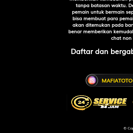
tanpa batasan waktu. D
15
Pendeta W
pemain untuk bermain sep
Manggis -
bisa membuat para pemai
akan ditemukan pada band
benar memberikan kemudahan
16
Orang Bon
chat non
Anggur - B
Daftar dan berga
17
Penolong -
18
Putri Raja
MAFIATOTO
Engsel - D
19
Kekasih - 
Bemo - N
20
Pahlawan -
© Cop
Sabuk - W