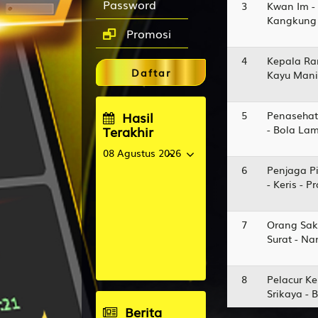
Password
3
Kwan Im -
Kangkung 
Promosi
4
Kepala Ra
Daftar
Kayu Manis
5
Penasehat
Hasil
- Bola La
Terakhir
08 Agustus 2026
6
Penjaga Pi
OREGON12
- Keris - 
1233
GUANGDONG
7
Orang Sak
2952
Surat - N
TAIWAN
5838
8
Pelacur Ke
KENTUCKYMID
Srikaya - 
4587
Berita