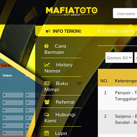
 MAFIATOTO - SITUS TOGEL RESMI & LIVE CASINO AMAN, TERBA
INFO TERKINI:
Cara
Bermain
History
Nomor
NO.
NO.
Keteranga
Keteranga
Buku
Mimpi
1
Penyair - 
Tanggalan
Referral
Hubungi
2
Sarjana - 
Kami
Sandal - 
Lupa